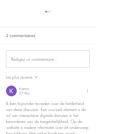
2 commentaires
Rédigez un commentaire...
🐶 Un week-end riche en
Une troisième éd
rencontres et partage pour
réussie pour la 
nos équipes de Nancy !
Fête du refuge 
Les plus récents
!
Keena
27 févr.
Ik ben bijzonder tevreden over de helderheid 
van deze discussie. Een cruciaal element is de 
rol van interactieve digitale diensten in het 
bevorderen van de toegankelijkheid. Op de 
website is nadere informatie over dit onderwerp 
beschikbaar. Het artikel biedt een goed 