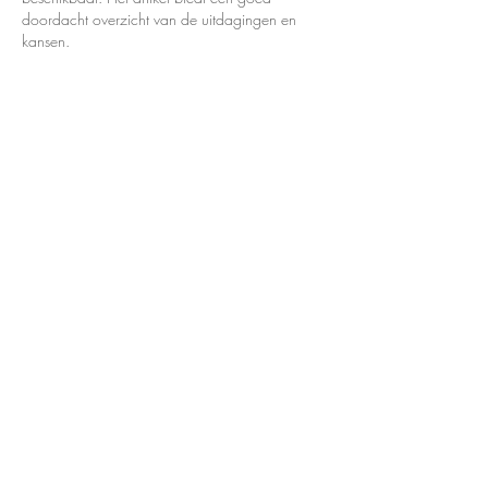
doordacht overzicht van de uitdagingen en 
kansen.
J'aime
Répondre
noyowe5085
18 mars 2025
Невозможно представить наш день без 
новостей, они сейчас составляют 
большую часть всего нашего 
информационного пространства, именно 