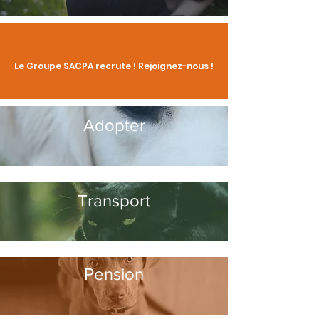
Le Groupe SACPA recrute ! Rejoignez-nous !
Adopter
Transport
Pension