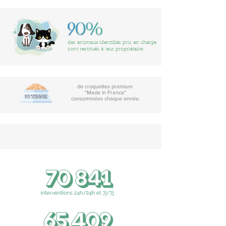
des animaux identifiés pris en charge
sont restitués à leur propriétaire
de croquettes premium
"Made in France"
consommées chaque année.