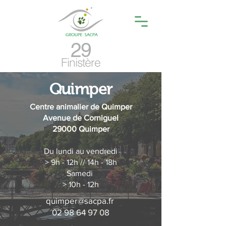
29
Finistère
Quimper
Centre animalier de
Quimper
Avenue de Corniguel
29000 Quimper
Du lundi au vendredi
> 9h - 12h // 14h - 18h
Samedi
> 10h - 12h
quimper@sacpa.fr
02 98 64 97 08