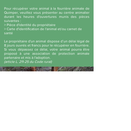
Pour récupérer votre animal à la fourrière animale de
Quimper, veuillez vous présenter au centre animalier
durant les heures d'ouvertures munis des pièces
suivantes :
> Pièce d'identité du propriétaire
> Carte d'identification de l'animal et/ou carnet de
santé
Le propriétaire d'un animal dispose d’un délai légal de
8 jours ouvrés et francs pour le récupérer en fourrière.
Si vous dépassez ce délai, votre animal pourra être
proposé à une association de protection animale
partenaire et mis à l'adoption.
(article L. 211-25 du Code rural)
"Comment faire pour récupérer mon animal s'il
n'est pas identifié ?", "J’ai perdu mon animal.
Que dois-je faire ?"
> Consultez notre "Foire aux Questions" pour
trouver la réponse à vos questions.